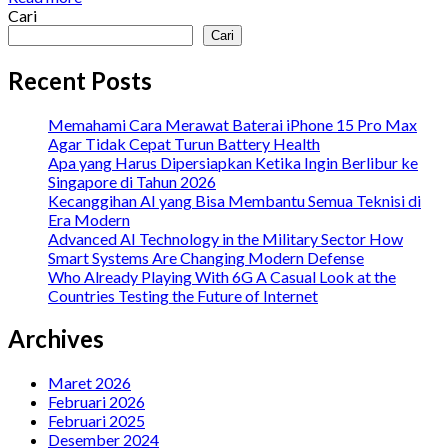
Cari
Cari
Recent Posts
Memahami Cara Merawat Baterai iPhone 15 Pro Max
Agar Tidak Cepat Turun Battery Health
Apa yang Harus Dipersiapkan Ketika Ingin Berlibur ke
Singapore di Tahun 2026
Kecanggihan AI yang Bisa Membantu Semua Teknisi di
Era Modern
Advanced AI Technology in the Military Sector How
Smart Systems Are Changing Modern Defense
Who Already Playing With 6G A Casual Look at the
Countries Testing the Future of Internet
Archives
Maret 2026
Februari 2026
Februari 2025
Desember 2024