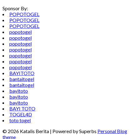
Sponsor By:
POPOTOGEL
POPOTOGEL
POPOTOGEL
popotogel
popotogel
popotogel
popotogel
popotogel
popotogel
popotogel
BAYITOTO
bantaitogel
bantaitogel
bayitoto
bayitoto
bayitoto
BAYI TOTO
TOGEL4D
toto togel
© 2026 Katalis Berita
| Powered by Superbs
Personal Blog
theme